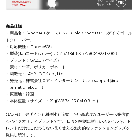
商品仕様
・商品名： iPhone6s ケース GAZE Gold Croco Bar （ゲイズ ゴール
ドクロコバー）
・対応機種：iPhone6/6s
・型番(Janコード/カラー)：GZ6738iP6S（4580492317382）
・ブランド：GAZE（ゲイズ）
・素材：牛革、ポリカーボネート
・製造元：LAYBLOCK co., Ltd.
・発売元：株式会社ロア・インターナショナル（support@roa-
international.com）
・原産地：韓国
・本体重量（サイズ）：21g(W6.7×H13.8×L0.9cm)
GAZEは、デザインも利便性も追究したい高感度なユーザーへ発信す
るハイクオリティブランドです。 日々の生活に新しいスタイルを。ト
レンドだけにこだわらない長く使える魅力的なファッショングッズを
提供し続けます。