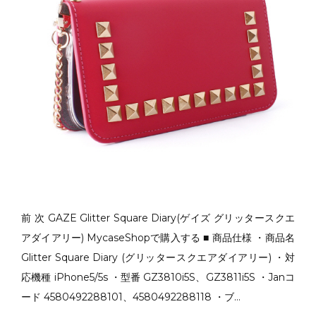
前 次 GAZE Glitter Square Diary(ゲイズ グリッタースクエ
アダイアリー) MycaseShopで購入する ■ 商品仕様 ・商品名
Glitter Square Diary (グリッタースクエアダイアリー) ・対
応機種 iPhone5/5s ・型番 GZ3810i5S、GZ3811i5S ・Janコ
ード 4580492288101、4580492288118 ・ブ…