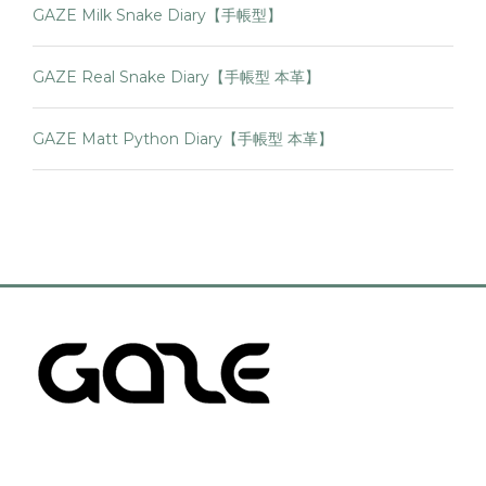
GAZE Milk Snake Diary【手帳型】
GAZE Real Snake Diary【手帳型 本革】
GAZE Matt Python Diary【手帳型 本革】